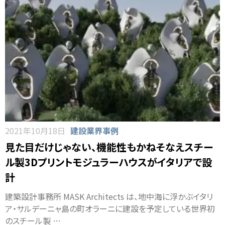
2021年10月18日
建設業界事例
見た目だけじゃない、機能性もかねそなえスチー
ル製3Dプリントモジュラーハウスがイタリアで設
計
建築設計事務所 MASK Architects は、地中海に浮かぶイタリ
ア・サルデーニャ島の町オラーニに建設を予定している世界初
のスチール製 …