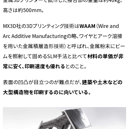
高さは約500mm。
MX3D社の3Dプリンティング技術は
WAAM
（Wire and
Arc Additive Manufacturingの略、ワイヤとアーク溶接
を用いた金属積層造形技術）と呼ばれ、金属粉末にビー
ムを照射して固めるSLM手法と比べて
材料の単価が非
常に安く、印刷速度も優れる
とのこと。
表面の凹凸が目立つのが難点だが、
建築や土木などの
大型構造物を印刷するのに向いている。