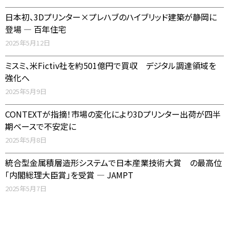
日本初、3Dプリンター×プレハブのハイブリッド建築が静岡に
登場 ― 百年住宅
2025年5月12日
ミスミ、米Fictiv社を約501億円で買収 デジタル調達領域を
強化へ
2025年5月9日
CONTEXTが指摘！市場の変化により3Dプリンター出荷が四半
期ベースで不安定に
2025年5月8日
統合型金属積層造形システムで日本産業技術大賞 の最高位
「内閣総理大臣賞」を受賞 ― JAMPT
2025年5月7日