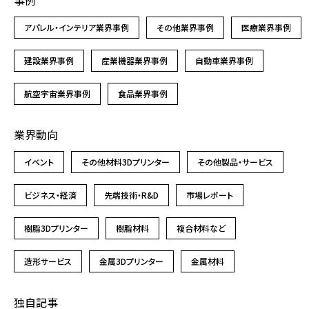
アパレル・インテリア業界事例
その他業界事例
医療業界事例
建設業界事例
産業機器業界事例
自動車業界事例
航空宇宙業界事例
食品業界事例
業界動向
イベント
その他材料3Dプリンター
その他製品・サービス
ビジネス・経済
先端技術・R&D
市場レポート
樹脂3Dプリンター
樹脂材料
複合材料など
造形サービス
金属3Dプリンター
金属材料
独自記事