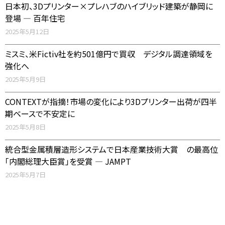
日本初、3Dプリンター×プレハブのハイブリッド建築が静岡に
登場 ― 百年住宅
2025年5月12日
ミスミ、米Fictiv社を約501億円で買収 デジタル調達領域を
強化へ
2025年5月9日
CONTEXTが指摘！市場の変化により3Dプリンター出荷が四半
期ベースで不安定に
2025年5月8日
統合型金属積層造形システムで日本産業技術大賞 の最高位
「内閣総理大臣賞」を受賞 ― JAMPT
2025年5月7日