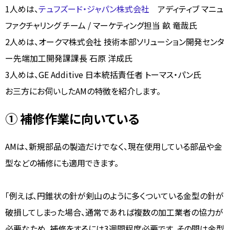
1人めは、
テュフズード・ジャパン株式会社
アディティブ マニュ
ファクチャリング チーム / マーケティング担当 畝 竜哉氏
2人めは、オークマ株式会社 技術本部ソリューション開発センタ
ー先端加工開発課課長 石原 洋成氏
3人めは、GE Additive 日本統括責任者 トーマス・パン氏
お三方にお伺いしたAMの特徴を紹介します。
① 補修作業に向いている
AMは、新規部品の製造だけでなく、現在使用している部品や金
型などの補修にも適用できます。
「例えば、円錐状の針が剣山のように多くついている金型の針が
破損してしまった場合、通常であれば複数の加工業者の協力が
必要なため、補修をするには3週間程度必要です。その間は金型