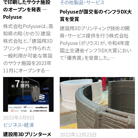
で印刷したサウナ施設
その他製品・サービス
のオープンを発表 ―
Polyuseが国交省のインフラDX大
Polyuse
賞を受賞
株式会社Polyuseは、高
建設用3Dプリンティング技術の開
知県の和（かのう）建設
発・サービス提供を行う株式会社
株式会社と、「建設用3D
Polyuse（ポリウス）が、令和4年度
プリンター」で作られた
国土交通省インフラDX大賞におい
一般利用が可能な常設
て「優秀賞」を受賞した。…
のサウナ施設を2023年
11月にオープンする…
2023年3月9日
ビジネス・経済
建設用3Dプリンターメ
2022年12月22日