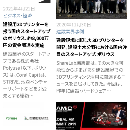
2021年4月21日
ビジネス・経済
建設用3Dプリンターを
2020年11月30日
扱う国内スタートアップ
建設業界事例
のポリウス、約8,000万
建設現場に即した3Dプリンターを
円の資金調達を実施
開発。建設土木分野における国内注
建設業界のスタートアッ
目のスタートアップ、ポリウス
プである株式会社
ShareLab編集部は、その大きな可
Polyuse（以下、ポリウ
能性からさまざまな建設業界での
ス）は、Coral Capital、
3Dプリンティング活用に関連するニ
STRIVE、池森ベンチャ
ュースをお届けしてきた。 今回は、
ーサポートなどを引受
昨年に建設・ハードウェア…
先とする総額…