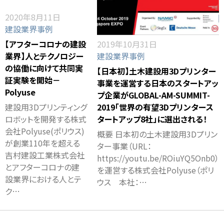
2020年8月11日
建設業界事例
【アフターコロナの建設
2019年10月31日
業界】人とテクノロジー
建設業界事例
の協働に向けて共同実
【日本初】土木建設用3Dプリンター
証実験を開始－
事業を運営する日本のスタートアッ
Polyuse
プ企業がGLOBAL-AM-SUMMIT-
建設用3Dプリンティング
2019「世界の有望3Dプリンタース
ロボットを開発する株式
タートアップ8社」に選出される！
会社Polyuse(ポリウス)
概要 日本初の土木建設用3Dプリン
が創業110年を超える
ター事業（URL：
吉村建設工業株式会社
https://youtu.be/ROiuYQ5Onb0）
とアフターコロナの建
を運営する株式会社Polyuse（ポリ
設業界における人とテ
ウス 本社：…
ク…