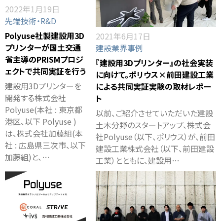
2022年1月19日
先端技術・R&D
Polyuse社製建設用3D
2021年6月17日
プリンターが国土交通
建設業界事例
省主導のPRISMプロジ
『建設用3Dプリンター』の社会実装
ェクトで共同実証を行う
に向けて。ポリウス×前田建設工業
建設用3Dプリンターを
による共同実証実験の取材レポー
開発する株式会社
ト
Polyuse(本社 : 東京都
以前、ご紹介させていただいた建設
港区、以下 Polyuse )
土木分野のスタートアップ、株式会
は、株式会社加藤組(本
社Polyuse（以下、ポリウス）が、前田
社 : 広島県三次市、以下
建設工業株式会社（以下、前田建設
加藤組)と、…
工業）とともに、建設用…