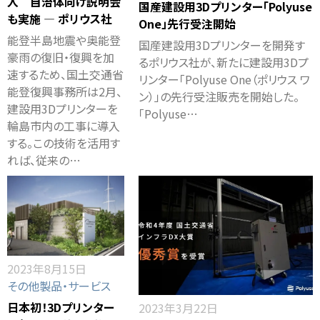
入 自治体向け説明会
国産建設用3Dプリンター「Polyuse
も実施 ― ポリウス社
One」先行受注開始
能登半島地震や奥能登
国産建設用3Dプリンターを開発す
豪雨の復旧・復興を加
るポリウス社が、新たに建設用3Dプ
速するため、国土交通省
リンター「Polyuse One（ポリウス ワ
能登復興事務所は2月、
ン）」の先行受注販売を開始した。
建設用3Dプリンターを
「Polyuse…
輪島市内の工事に導入
する。この技術を活用す
れば、従来の…
2023年8月15日
その他製品・サービス
日本初！3Dプリンター
2023年3月22日