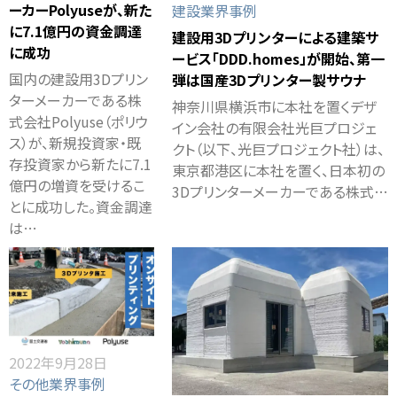
ーカーPolyuseが、新た
建設業界事例
に7.1億円の資金調達
建設用3Dプリンターによる建築サ
に成功
ービス「DDD.homes」が開始、第一
国内の建設用3Dプリン
弾は国産3Dプリンター製サウナ
ターメーカーである株
神奈川県横浜市に本社を置くデザ
式会社Polyuse（ポリウ
イン会社の有限会社光巨プロジェ
ス）が、新規投資家・既
クト（以下、光巨プロジェクト社）は、
存投資家から新たに7.1
東京都港区に本社を置く、日本初の
億円の増資を受けるこ
3Dプリンターメーカーである株式…
とに成功した。資金調達
は…
2022年9月28日
その他業界事例