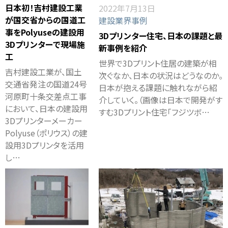
日本初！吉村建設工業
2022年7月13日
が国交省からの国道工
建設業界事例
事をPolyuseの建設用
3Dプリンター住宅、日本の課題と最
3Dプリンターで現場施
新事例を紹介
工
世界で3Dプリント住居の建築が相
吉村建設工業が、国土
次ぐなか、日本の状況はどうなのか。
交通省発注の国道24号
日本が抱える課題に触れながら紹
河原町十条交差点工事
介していく。（画像は日本で開発がす
において、日本の建設用
すむ3Dプリント住宅「フジツボ…
3Dプリンターメーカー
Polyuse（ポリウス）の建
設用3Dプリンタを活用
し…