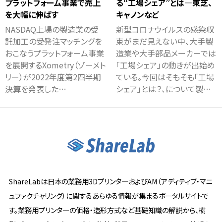
プラットフォーム事業で売上
る“工場シェア”とは―東芝、
を大幅に伸ばす
キャノンなど
NASDAQ上場の製造業の受
新型コロナウイルスの感染収
託加工の受発注マッチングを
束がまだ見えない中、大手製
おこなうプラットフォーム事業
造業や大手部品メーカーでは
を展開するXometry（ゾーメト
「工場シェア」の動きが出始め
リー）が2022年度第2四半期
ている。今回はそもそも「工場
決算を発表した…
シェア」とは？、について製…
ShareLabは日本の業務用3Dプリンタ―およびAM（アディティブ・マニ
ュファクチャリング）に関するあらゆる情報が集まるポータルサイトで
す。業務用プリンタ―の価格・造形方式など基礎知識の解説から、樹