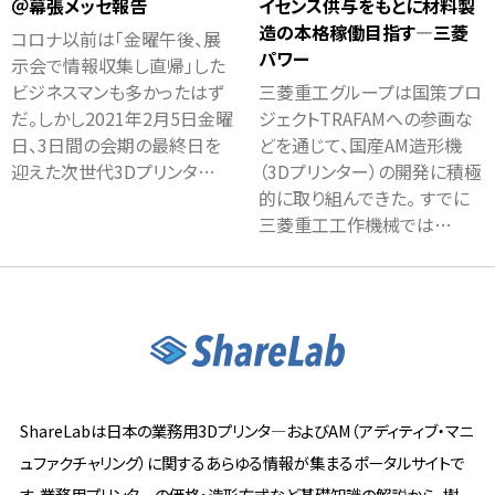
＠幕張メッセ報告
イセンス供与をもとに材料製
造の本格稼働目指す―三菱
コロナ以前は「金曜午後、展
パワー
示会で情報収集し直帰」した
ビジネスマンも多かったはず
三菱重工グループは国策プロ
だ。しかし2021年2月5日金曜
ジェクトTRAFAMへの参画な
日、3日間の会期の最終日を
どを通じて、国産AM造形機
迎えた次世代3Dプリンタ…
（3Dプリンター）の開発に積極
的に取り組んできた。 すでに
三菱重工工作機械では…
ShareLabは日本の業務用3Dプリンタ―およびAM（アディティブ・マニ
ュファクチャリング）に関するあらゆる情報が集まるポータルサイトで
す。業務用プリンタ―の価格・造形方式など基礎知識の解説から、樹