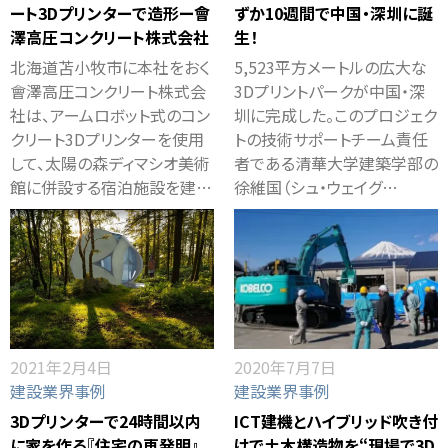
ート3Dプリンターで造形ー會
ずか10週間で中国・深圳に誕
澤高圧コンクリート株式会社
生！
北海道苫小牧市に本社をおく
5,523平方メートルの広大な
會澤高圧コンクリート株式会
3Dプリントパークが中国・深
社は、アームロボット式のコン
圳に完成した。このプロジェク
クリート3Dプリンターを使用
トの技術サポートチーム責任
して、太陽の森ディマシオ美術
者である清華大学建築学部の
館に併設する宿泊施設を建…
徐維国（シュ・ウェイグ…
2021年2月4日
2020年7月7日
建設業界事例
建設業界事例
3Dプリンターで24時間以内
ICT建機とハイブリッド吹き付
に家を作る『住宅の再発明』
けで土木構造物を“現場で3D