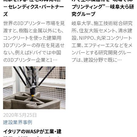
－セレンディクス・パートナー
プリンティング”―岐阜大ら研
ズ
究グループ
世界の3Dプリンター市場を見
岐阜大学、施工技術総合研究
渡すと、樹脂と金属以外にも、
所、住友大阪セメント、清水建
コンクリートを使った建築用
設、NIPPO、丸栄コンクリート
3Dプリンターの存在を見逃せ
工業、エフティーエスなどをメ
ない。例えばドバイでは中国
ンバーとする研究開発グルー
の3Dプリンター企業と1…
プは、建設分野で既に…
2020年5月25日
建設業界事例
イタリアのWASPが工業・建