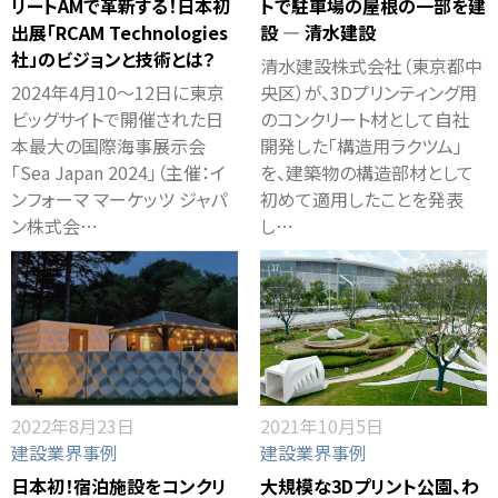
リートAMで革新する！日本初
トで駐車場の屋根の一部を建
出展「RCAM Technologies
設 ― 清水建設
社」のビジョンと技術とは？
清水建設株式会社（東京都中
2024年4月10～12日に東京
央区）が、3Dプリンティング用
ビッグサイトで開催された日
のコンクリート材として自社
本最大の国際海事展示会
開発した「構造用ラクツム」
「Sea Japan 2024」（主催：イ
を、建築物の構造部材として
ンフォーマ マーケッツ ジャパ
初めて適用したことを発表
ン株式会…
し…
2022年8月23日
2021年10月5日
建設業界事例
建設業界事例
日本初！宿泊施設をコンクリ
大規模な3Dプリント公園、わ