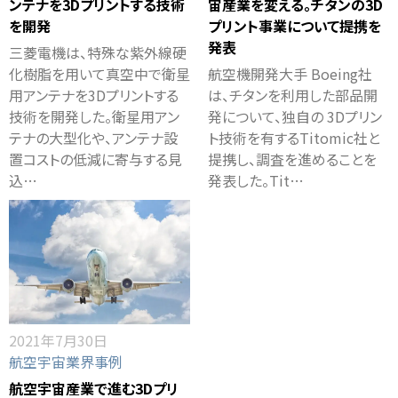
ンテナを3Dプリントする技術
宙産業を変える。チタンの3D
を開発
プリント事業について提携を
発表
三菱電機は、特殊な紫外線硬
化樹脂を用いて真空中で衛星
航空機開発大手 Boeing社
用アンテナを3Dプリントする
は、チタンを利用した部品開
技術を開発した。衛星用アン
発について、独自の 3Dプリン
テナの大型化や、アンテナ設
ト技術を有するTitomic社と
置コストの低減に寄与する見
提携し、調査を進めることを
込…
発表した。Tit…
2021年7月30日
航空宇宙業界事例
航空宇宙産業で進む3Dプリ