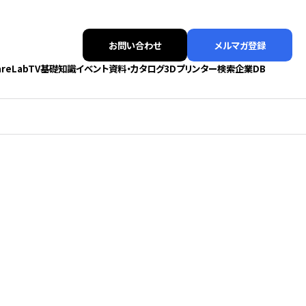
お問い合わせ
メルマガ登録
areLabTV
基礎知識
イベント
資料・カタログ
3Dプリンター検索
企業DB