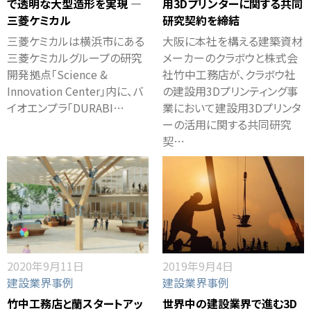
で透明な大型造形を実現 ―
用3Dプリンターに関する共同
三菱ケミカル
研究契約を締結
三菱ケミカルは横浜市にある
大阪に本社を構える建築資材
三菱ケミカルグループの研究
メーカーのクラボウと株式会
開発拠点「Science &
社竹中工務店が、クラボウ社
Innovation Center」内に、バ
の建設用3Dプリンティング事
イオエンプラ「DURABI…
業において建設用3Dプリンタ
ーの活用に関する共同研究
契…
2020年9月11日
2019年9月4日
建設業界事例
建設業界事例
竹中工務店と蘭スタートアッ
世界中の建設業界で進む3D