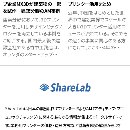
プ企業MX3Dが建築物の一部
プリンター活用まとめ
を試作―建築分野のAM事例
近年、中国をはじめとした世
建築分野において、3Dプリン
界中で建設業界でスケールの
ターを活用しデザインとテクノ
大きい3Dプリンター活用のニ
ロジーを両立している事例を
ュースが流れている。 そこでそ
ご紹介する。 国内最大級の建
の辺りの事案に関心のある方
設会社である竹中工務店は、
にむけて、ここ3～4年の…
オランダのスタートアップ…
ShareLabは日本の業務用3Dプリンタ―およびAM（アディティブ・マニ
ュファクチャリング）に関するあらゆる情報が集まるポータルサイトで
す。業務用プリンタ―の価格・造形方式など基礎知識の解説から、樹