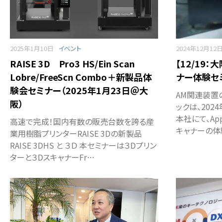
2025年1月10日
イベント
2024年12月12
RAISE 3D Pro3 HS/Ein Scan
【12/19：
Lobre/FreeScn Combo＋新製品体
ナー体験セ
験会セミナー（2025年1月23日＠大
AM関連装置
阪）
ックは、202
本社にて、Ap
高速で完成！国内有数の販売台数を誇る産
キャナーの体
業用樹脂プリンターRAISE 3Dの新製品
RAISE 3DHS と ３Ｄ 本セミナーは３Dプリン
ターと３DスキャナーFr…