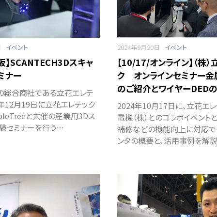
日
イベント
2024年9月20日
イベント
大阪】SCANTECH3Dスキャ
【10/17/オンライン】（株
ミナー
ク オンラインセミナー金
のご紹介とワイヤーDED
の総合商社である立花エレテ
4年12月19日に立花エレテック
2024年10月17日に、立花エ
pleTreeと共催の産業用3Dス
電機（株）とのコラボイベント
験セミナーを行う…
補修などの機能向上に対応で
ンタの概要と、活用事例を解説