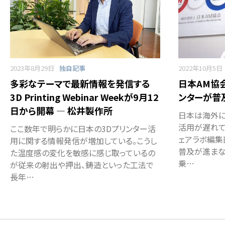
2023年8月29日
独自記事
2022年10月5日
多彩なテーマで最新情報を発信する
日本AM協
3D Printing Webinar Weekが9月12
ンターが普
日から開幕 ― 松井製作所
日本は海外に
活用が遅れて
ここ数年で明らかに日本の3Dプリンター活
ェアラボ編集
用に関する情報発信が増加している。こうし
普及が進まな
た温度感の変化を敏感に感じ取っているの
乗…
が従来の射出や押出、鋳造といった工法で
長年…