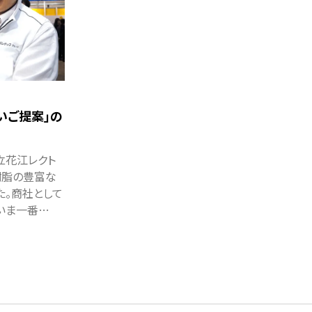
いご提案」の
た立花江レクト
樹脂の豊富な
た。商社として
いま一番…