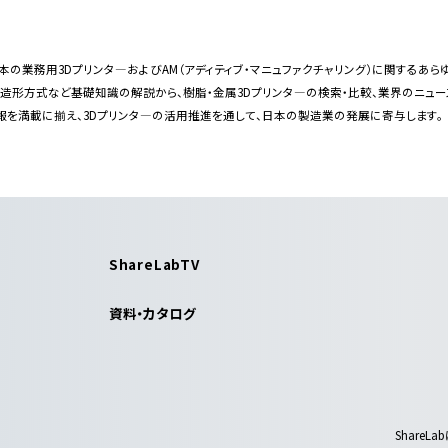
bは日本の業務用3Dプリンタ―およびAM（アディティブ・マニュファクチャリング）に関する
・造形方式など基礎知識の解説から、樹脂・金属3Dプリンタ―の検索・比較、業界のニュ
報を満載に揃え、3Dプリンタ―の活用推進を通して、日本の製造業の発展に寄与します。
ShareLabTV
資料・カタログ
ShareLab