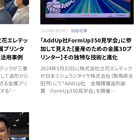
2024年5月29日
独自記事
）立花エレテッ
「AddUp社FormUp350見学会」に参
属プリンタ
加して見えた【量産のための金属3Dプ
の活用事例
リンター】その独特な技術と進化
レテックが三菱
2024年5月22日に株式会社立花エレテック
として造形から
が日本ミシュランタイヤ株式会社（群馬県太
きる金属プリ
田市）にて「AddUp社 金属積層造形装
する「…
置 FormUp350見学会」を開催…