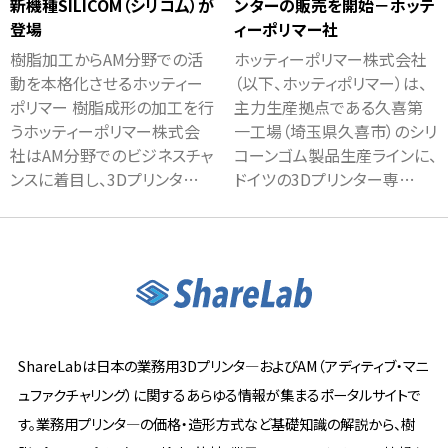
新機種SILICOM（シリコム）が
ンターの販売を開始－ホッテ
登場
ィーポリマー社
樹脂加工からAM分野での活
ホッティーポリマー株式会社
動を本格化させるホッティー
（以下、ホッティポリマー）は、
ポリマー 樹脂成形の加工を行
主力生産拠点である久喜第
うホッティーポリマー株式会
一工場（埼玉県久喜市）のシリ
社はAM分野でのビジネスチャ
コーンゴム製品生産ラインに、
ンスに着目し、3Dプリンタ…
ドイツの3Dプリンター専…
ShareLabは日本の業務用3Dプリンタ―およびAM（アディティブ・マニ
ュファクチャリング）に関するあらゆる情報が集まるポータルサイトで
す。業務用プリンタ―の価格・造形方式など基礎知識の解説から、樹