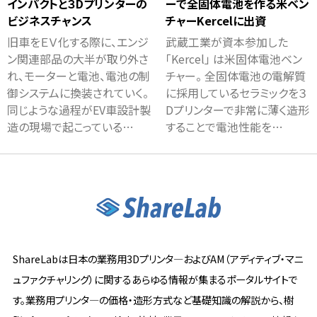
インパクトと３Dプリンターの
ーで全固体電池を作る米ベン
ビジネスチャンス
チャーKercelに出資
旧車をＥＶ化する際に、エンジ
武蔵工業が資本参加した
ン関連部品の大半が取り外さ
「Kercel」 は米固体電池ベン
れ、モーターと電池、電池の制
チャー。 全固体電池の電解質
御システムに換装されていく。
に採用しているセラミックを３
同じような過程がEV車設計製
Dプリンターで非常に薄く造形
造の現場で起こっている…
することで電池性能を…
ShareLabは日本の業務用3Dプリンタ―およびAM（アディティブ・マニ
ュファクチャリング）に関するあらゆる情報が集まるポータルサイトで
す。業務用プリンタ―の価格・造形方式など基礎知識の解説から、樹