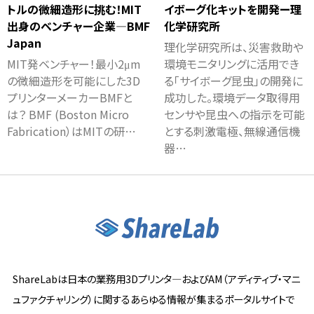
トルの微細造形に挑む！MIT
イボーグ化キットを開発ー理
出身のベンチャー企業―BMF
化学研究所
Japan
理化学研究所は、災害救助や
MIT発ベンチャー！最小2μm
環境モニタリングに活用でき
の微細造形を可能にした3D
る「サイボーグ昆虫」の開発に
プリンターメーカーBMFと
成功した。環境データ取得用
は？ BMF (Boston Micro
センサや昆虫への指示を可能
Fabrication）はMITの研…
とする刺激電極、無線通信機
器…
ShareLabは日本の業務用3Dプリンタ―およびAM（アディティブ・マニ
ュファクチャリング）に関するあらゆる情報が集まるポータルサイトで