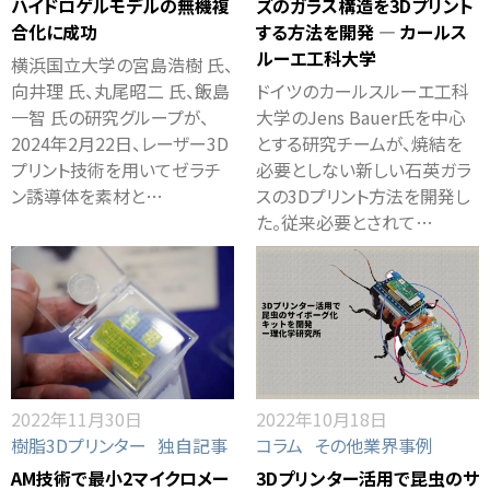
ハイドロゲルモデルの無機複
ズのガラス構造を3Dプリント
合化に成功
する方法を開発 ― カールス
ルーエ工科大学
横浜国立大学の宮島浩樹 氏、
向井理 氏、丸尾昭二 氏、飯島
ドイツのカールスルーエ工科
一智 氏の研究グループが、
大学のJens Bauer氏を中心
2024年2月22日、レーザー3D
とする研究チームが、焼結を
プリント技術を用いてゼラチ
必要としない新しい石英ガラ
ン誘導体を素材と…
スの3Dプリント方法を開発し
た。従来必要とされて…
2022年11月30日
2022年10月18日
樹脂3Dプリンター
独自記事
コラム
その他業界事例
AM技術で最小2マイクロメー
3Dプリンター活用で昆虫のサ