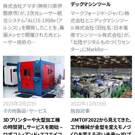
デックマシンツール
株式会社アマダ（神奈川県伊
勢原市）が、3次元レーザー統
マークフォージド・ジャパン株
合システム「ALCIS-1008e（ア
式会社とニデックマシンツー
ルシス）」を開発したことを、幕
ル株式会社（旧社名：日本電
張メッセで開催された光とレ
産マシンツール株式会社）が、
ーザー技術の…
「北陸デジタルものづくりセン
ター」にMarkfor…
2023年2月22日
2022年12月16日
その他製品・サービス
独自記事
3Dプリンターや大型加工機
JIMTOF2022から見えてきた、
の時間貸しサービスを開始 –
工作機械が金型を変えモノづ
ロボコム・アンド・エフエイコ
くりを変える近い未来～3Dプ