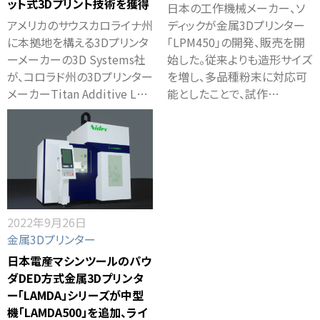
ット式3Dプリント技術を獲得
日本の工作機械メーカー、ソ
アメリカのサウスカロライナ州
ディックが金属3Dプリンター
に本拠地を構える3Dプリンタ
「LPM450」の開発、販売を開
ーメーカーの3D Systems社
始した。従来よりも造形サイズ
が、コロラド州の3Dプリンター
を増し、多品種粉末に対応可
メーカーTitan Additive L…
能としたことで、試作…
2022年9月26日
金属3Dプリンター
日本電産マシンツールのパウ
ダDED方式金属3Dプリンタ
ー「LAMDA」シリーズが中型
機「LAMDA500」を追加、ライ