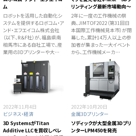
ム
リンティング最新市場動向～
ロボットを活用した自動化シ
2年に一度の工作機械の祭
ステムを提供するロボコム・ア
典、JIMTOF2022（第31回日
ンド・エフエイコム株式会社
本国際工作機械見本市）が閉
（以下、R＆F社）が、福島県南
幕した。累計14万人以上の参
相馬市にある自社工場で、産
加者が集まった一大イベント
業用の3Dプリンターや大…
から、工作機械メーカ…
2022年11月4日
2022年10月20日
ビジネス・経済
金属3Dプリンター
3D SystemsがTitan
ソディックが大型金属3Dプリ
Additive LLCを買収しペレ
ンターLPM450を発売