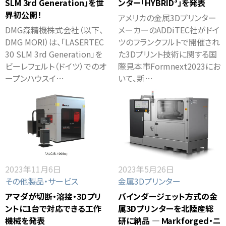
SLM 3rd Generation」を世
ンター「HYBRID³」を発表
界初公開！
アメリカの金属3Dプリンター
DMG森精機株式会社（以下、
メーカーのADDiTEC社がドイ
DMG MORI）は、「LASERTEC
ツのフランクフルトで開催され
30 SLM 3rd Generation」を
た3Dプリント技術に関する国
ビーレフェルト（ドイツ）でのオ
際見本市Formnext2023にお
ープンハウスイ…
いて、新…
2023年11月6日
2023年5月26日
その他製品・サービス
金属3Dプリンター
アマダが切断・溶接・3Dプリ
バインダージェット方式の金
ントに1台で対応できる工作
属3Dプリンターを北陸産総
機械を発表
研に納品 ― Ｍarkforged・ニ