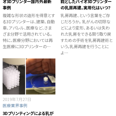
オ3Dプリンター国内外最新
能としたバイオ3Dプリンター
事例
の乳房再建。実用化はいつ？
複雑な形状の造形を得意とす
乳房再建、という言葉をご存
る3Dプリンターは、建築、自動
じだろうか。 乳がんの切除な
車、アパレル、医療など、さま
どにより変形、あるいは失わ
ざま分野で活用されている。
れた乳房をできる限り取り戻
特に、医療分野においては再
すための手術を乳房再建術と
生医療に3Dプリンターの…
いう。乳房再建を行うことに
よ…
2019年7月27日
医療業界事例
3Dプリンティングによる乳が