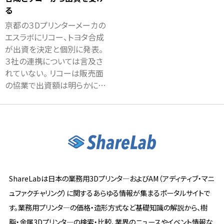
る
京都の３Dプリンターメーカの
エスラボにリコー、トヨタ合成
が出資を決定と個別に発表。
３社の連携については言及さ
れていない。 リコーは販売面
の協業で出資額は明らかに…
ShareLabは日本の業務用3Dプリンタ―およびAM（アディティブ・マニ
ュファクチャリング）に関するあらゆる情報が集まるポータルサイトで
す。業務用プリンタ―の価格・造形方式など基礎知識の解説から、樹
脂・金属3Dプリンタ―の検索・比較、業界のニュースやイベント情報な