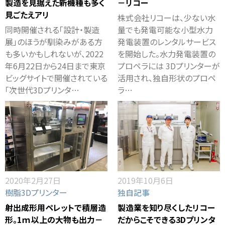
製造を見据えた新機種も多く
－リコー
見ごたえアリ
株式会社リコーは、少ない水
同時開催される「設計・製造
量でも発電可能な小型水力
展」のほうが馴染みがある方
発電装置のレンタルサービス
も多いかもしれないが、2022
を開始した。水力発電装置の
年6月22日から24日まで東京
プロペラには 3Dプリンターが
ビッグサイトで開催されている
活用され、独自形状のプロペ
「次世代3Dプリンタ…
ラ…
2020年2月27日
2019年10月6日
樹脂3Dプリンター
独自記事
射出成形用ペレットで積層造
製造業を知り尽くしたリコー
形。1ｍ以上の大物も出力－
だからこそできる3Dプリンタ