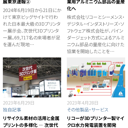
展東京速報②
業用アルミニウム部品の量産
化へ
2024年6月19日から21日にか
けて東京ビッグサイトで行わ
株式会社リコーとシーメンス・
れた日本最大級の3Dプリンタ
デジタル・インダストリーズ・ソ
ー展示会、次世代3Dプリンタ
フトウェア株式会社が、バイン
ー展。69,717名の来場者が足
ダージェット方式によるアルミ
を運んだ現地…
ニウム部品の量産化に向けた
協業を開始したことを…
2023年6月29日
2023年4月28日
独自記事
その他製品・サービス
リサイクル素材の活用と金属
リコーが3Dプリンター製マイ
プリントの多様化 ― 次世代
クロ水力発電装置を開発