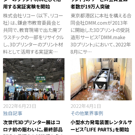
用する実証実験を開始
者数が19万人突破
株式会社リコー（以下、リコー
東京都港区に本社を構える合
社）は、鎌倉市教育委員会と
同会社DMM.comが2013年
共同で、教育現場で出た廃プ
に開始した3Dプリントの受託
ラスチックの一部をリサイクル
造形サービス「DMM.make
し、3Dプリンターのプリント材
3Dプリント」において、2022年
料として活用する実証実…
8月にサ…
2022年6月23日
2022年4月1日
独自記事
その他業界事例
次世代3Dプリンター展はコ
小型水力発電装置レンタルサ
ロナ前の賑わいに。最終部品
ービス「LIFE PARTS」を開始