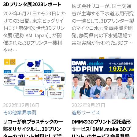
3Dプリンタ展2023レポート
株式会社リコーが、国土交通
2023年6月21日から23日にか
省が主導する下水道応用研究
けての3日間、東京ビッグサイ
の一環として、3Dプリンター製
トにて「第6回次世代3Dプリン
のマイクロ水力発電装置を開
タ展（通称 AM Japan）」が開
発。静岡県内の下水処理場で
催された。3Dプリンター機材
実証実験が行われた。3Dプ…
や材…
2022年12月16日
2022年9月27日
その他業界事例
造形サービス
リコーが廃プラスチックの一
DMMの3Dプリント受託造形
部をリサイクルし、3Dプリン
サービス「DMM.make 3Dプ
ターのプリント材料として活
リント」のサービス会員登録