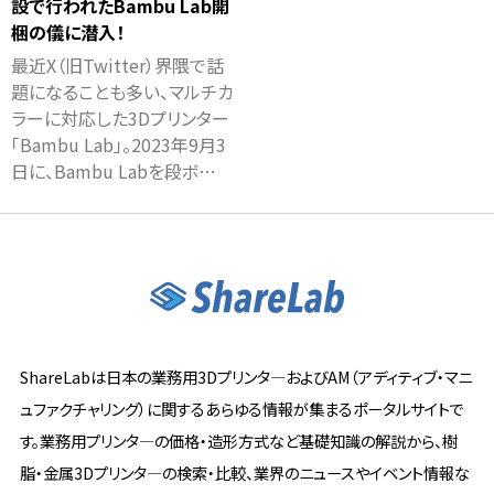
設で行われたBambu Lab開
梱の儀に潜入！
最近X（旧Twitter）界隈で話
題になることも多い、マルチカ
ラーに対応した3Dプリンター
「Bambu Lab」。2023年9月3
日に、Bambu Labを段ボ…
ShareLabは日本の業務用3Dプリンタ―およびAM（アディティブ・マニ
ュファクチャリング）に関するあらゆる情報が集まるポータルサイトで
す。業務用プリンタ―の価格・造形方式など基礎知識の解説から、樹
脂・金属3Dプリンタ―の検索・比較、業界のニュースやイベント情報な