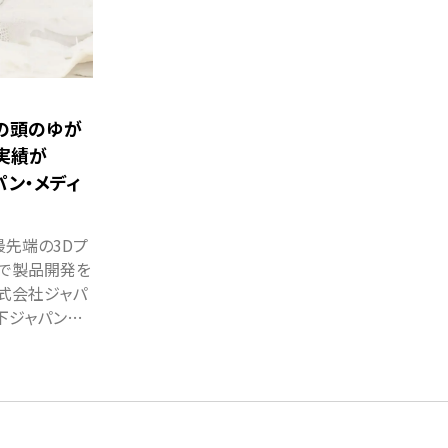
んの頭のゆが
実績が
パン・メディ
先端の3Dプ
域で製品開発を
式会社ジャパ
以下ジャパン…