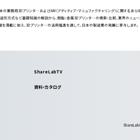
bは日本の業務用3Dプリンタ―およびAM（アディティブ・マニュファクチャリング）に関する
・造形方式など基礎知識の解説から、樹脂・金属3Dプリンタ―の検索・比較、業界のニュ
報を満載に揃え、3Dプリンタ―の活用推進を通して、日本の製造業の発展に寄与します。
ShareLabTV
資料・カタログ
ShareLab