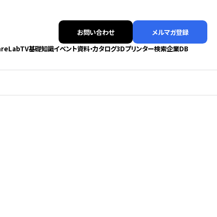
お問い合わせ
メルマガ登録
areLabTV
基礎知識
イベント
資料・カタログ
3Dプリンター検索
企業DB